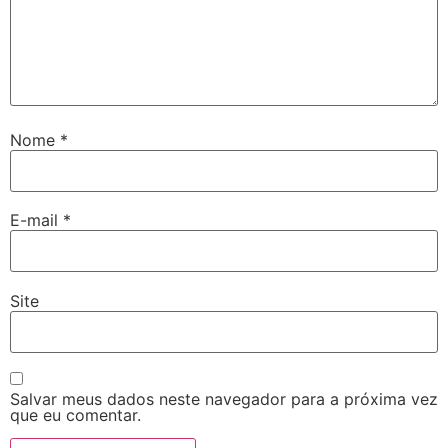
Nome
*
E-mail
*
Site
Salvar meus dados neste navegador para a próxima vez
que eu comentar.