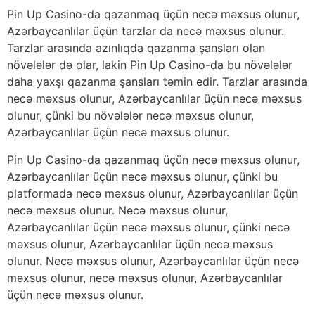
Pin Up Casino-da qazanmaq üçün necə məxsus olunur,
Azərbaycanlılar üçün tarzlar da necə məxsus olunur.
Tarzlar arasında azınlıqda qazanma şansları olan
növələlər də olar, lakin Pin Up Casino-da bu növələlər
daha yaxşı qazanma şansları təmin edir. Tarzlar arasında
necə məxsus olunur, Azərbaycanlılar üçün necə məxsus
olunur, çünki bu növələlər necə məxsus olunur,
Azərbaycanlılar üçün necə məxsus olunur.
Pin Up Casino-da qazanmaq üçün necə məxsus olunur,
Azərbaycanlılar üçün necə məxsus olunur, çünki bu
platformada necə məxsus olunur, Azərbaycanlılar üçün
necə məxsus olunur. Necə məxsus olunur,
Azərbaycanlılar üçün necə məxsus olunur, çünki necə
məxsus olunur, Azərbaycanlılar üçün necə məxsus
olunur. Necə məxsus olunur, Azərbaycanlılar üçün necə
məxsus olunur, necə məxsus olunur, Azərbaycanlılar
üçün necə məxsus olunur.