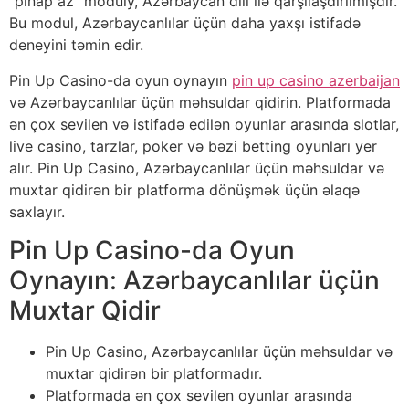
“pinap az” moduly, Azərbaycan dili ilə qarşılaşdırılmışdır.
Bu modul, Azərbaycanlılar üçün daha yaxşı istifadə
deneyini təmin edir.
Pin Up Casino-da oyun oynayın
pin up casino azerbaijan
və Azərbaycanlılar üçün məhsuldar qidirin. Platformada
ən çox sevilen və istifadə edilən oyunlar arasında slotlar,
live casino, tarzlar, poker və bəzi betting oyunları yer
alır. Pin Up Casino, Azərbaycanlılar üçün məhsuldar və
muxtar qidirən bir platforma dönüşmək üçün əlaqə
saxlayır.
Pin Up Casino-da Oyun
Oynayın: Azərbaycanlılar üçün
Muxtar Qidir
Pin Up Casino, Azərbaycanlılar üçün məhsuldar və
muxtar qidirən bir platformadır.
Platformada ən çox sevilen oyunlar arasında