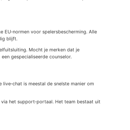
ge EU‑normen voor spelersbescherming. Alle
g blijft.
lfuitsluiting. Mocht je merken dat je
 een gespecialiseerde counselor.
e live‑chat is meestal de snelste manier om
 via het support‑portaal. Het team bestaat uit