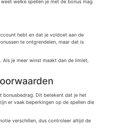
es weet welke spellen je met de bonus mag
g account hebt en dat je voldoet aan de
bonussen te ontgrendelen, maar dat is
Als je meer winst maakt dan de limiet,
lvoorwaarden
 bonusbedrag. Dit betekent dat je het
ijn er vaak beperkingen op de spellen die
otie verschillen, dus controleer altijd de