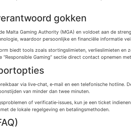
n verantwoord gokken
 de Malta Gaming Authority (MGA) en voldoet aan de stren
logie, waardoor persoonlijke en financiële informatie veili
m biedt tools zoals stortingslimieten, verlieslimieten en ze
de “Responsible Gaming” sectie direct contact opnemen met
portopties
eikbaar via live‑chat, e‑mail en een telefonische hotline. D
ponstijden van minder dan twee minuten.
problemen of verificatie‑issues, kun je een ticket indienen
n met de lokale regelgeving en betalingsmethoden.
FAQ)