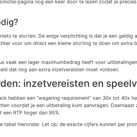
promotie‑pagina nog een keer door te lezen zodat je preci
odig?
e niets te storten. De enige verplichting is dat je een geldi
chter voor om direct een kleine storting te doen om extra 
s vaak een lager maximumbedrag heeft voor uitbetalingen. 
eld dat nog aan extra inzetvereisten moet voldoen.
rden: inzetvereisten en spee
ck hebben een “wagering requirement” van 30x tot 40x het
ten voordat je een uitbetaling kunt aanvragen. Daarnaast z
met een RTP hoger dan 95%.
e tabel hieronder. Let op: de exacte cijfers kunnen per prom