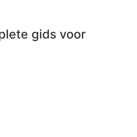
lete gids voor