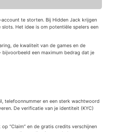
account te storten. Bij Hidden Jack krijgen
e slots. Het idee is om potentiële spelers een
aring, de kwaliteit van de games en de
 – bijvoorbeeld een maximum bedrag dat je
‑mail, telefoonnummer en een sterk wachtwoord
ren. De verificatie van je identiteit (KYC)
k op “Claim” en de gratis credits verschijnen