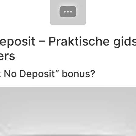
posit – Praktische gid
ers
k No Deposit” bonus?