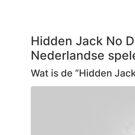
Hidden Jack No De
Nederlandse spel
Wat is de “Hidden Jac