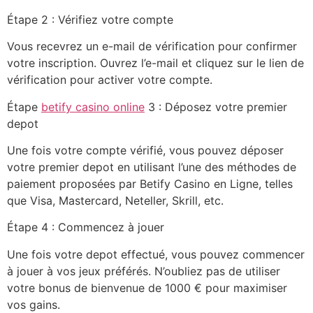
Étape 2 : Vérifiez votre compte
Vous recevrez un e-mail de vérification pour confirmer
votre inscription. Ouvrez l’e-mail et cliquez sur le lien de
vérification pour activer votre compte.
Étape
betify casino online
3 : Déposez votre premier
depot
Une fois votre compte vérifié, vous pouvez déposer
votre premier depot en utilisant l’une des méthodes de
paiement proposées par Betify Casino en Ligne, telles
que Visa, Mastercard, Neteller, Skrill, etc.
Étape 4 : Commencez à jouer
Une fois votre depot effectué, vous pouvez commencer
à jouer à vos jeux préférés. N’oubliez pas de utiliser
votre bonus de bienvenue de 1000 € pour maximiser
vos gains.