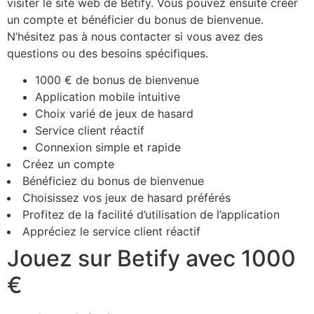
visiter le site web de Betify. Vous pouvez ensuite créer
un compte et bénéficier du bonus de bienvenue.
N’hésitez pas à nous contacter si vous avez des
questions ou des besoins spécifiques.
1000 € de bonus de bienvenue
Application mobile intuitive
Choix varié de jeux de hasard
Service client réactif
Connexion simple et rapide
Créez un compte
Bénéficiez du bonus de bienvenue
Choisissez vos jeux de hasard préférés
Profitez de la facilité d’utilisation de l’application
Appréciez le service client réactif
Jouez sur Betify avec 1000
€