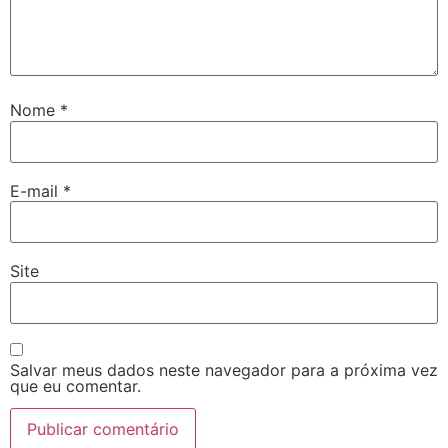
Nome
*
E-mail
*
Site
Salvar meus dados neste navegador para a próxima vez
que eu comentar.