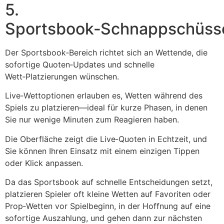
5.
Sportsbook‑Schnappschüss
Der Sportsbook‑Bereich richtet sich an Wettende, die
sofortige Quoten‑Updates und schnelle
Wett‑Platzierungen wünschen.
Live‑Wettoptionen erlauben es, Wetten während des
Spiels zu platzieren—ideal für kurze Phasen, in denen
Sie nur wenige Minuten zum Reagieren haben.
Die Oberfläche zeigt die Live‑Quoten in Echtzeit, und
Sie können Ihren Einsatz mit einem einzigen Tippen
oder Klick anpassen.
Da das Sportsbook auf schnelle Entscheidungen setzt,
platzieren Spieler oft kleine Wetten auf Favoriten oder
Prop‑Wetten vor Spielbeginn, in der Hoffnung auf eine
sofortige Auszahlung, und gehen dann zur nächsten