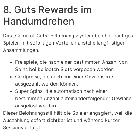
8. Guts Rewards im
Handumdrehen
Das „Game of Guts“‑Belohnungssystem belohnt häufiges
Spielen mit sofortigen Vorteilen anstelle langfristiger
Ansammlungen.
Freispiele, die nach einer bestimmten Anzahl von
Spins bei beliebten Slots vergeben werden.
Geldpreise, die nach nur einer Gewinnserie
ausgezahlt werden können.
Super Spins, die automatisch nach einer
bestimmten Anzahl aufeinanderfolgender Gewinne
ausgelöst werden.
Dieser Belohnungsstil hält die Spieler engagiert, weil die
Auszahlung sofort sichtbar ist und während kurzer
Sessions erfolgt.