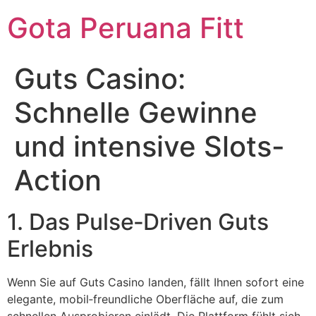
Gota Peruana Fitt
Guts Casino:
Schnelle Gewinne
und intensive Slots-
Action
1. Das Pulse‑Driven Guts
Erlebnis
Wenn Sie auf Guts Casino landen, fällt Ihnen sofort eine
elegante, mobil‑freundliche Oberfläche auf, die zum